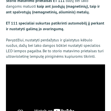
Storio matavimo prietaisas ЕТ 111
dažų bei lako
dangoms matuoti
kaip ant juodųjų (magnetinių), taip ir
ant spalvotųjų (nemagnetinių, aliuminis) metalų.
ЕТ 111 specialiai sukurtas patikrinti automobilį jį perkant
ir nustatyti galimą jo avaringumą.
Pavyzdžiui, nustatyti perdažytus ir glaistytus kėbulo
ruožus, dažų bei lako dangos būklei nustatyti specialios
LED lempos pagalba. Be to storio matavimo prietaisas turi
ultravioletinę lemputę piniginėms kupiuroms tikrinti.