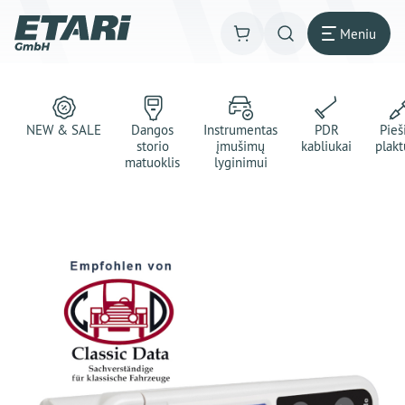
Meniu
NEW & SALE
Dangos
Instrumentas
PDR
Pie
storio
įmušimų
kabliukai
plakt
matuoklis
lyginimui