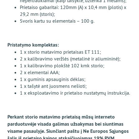
nepertraukiamai (kaip taisyklė, užtenka 1 metams);
Prietaiso gabaritai: 120mm (A) x 10,4 mm (plotis) x
29,2 mm (storis);
Svoris kartu su elementais – 100 g.
Pristatymo komplektas:
1 x storio matavimo prietaisas ЕТ 111;
2 х kalibravimo veržlės (metalinė ir aliumininė);
1 x kalibravimo plokštė 102 kmk storio;
2 х elementai ААА;
1 х guminis apsauginis dėklas;
1 х tašytė ant juosmens nešioti;
1 x eksploatavimo ir prietaiso nustatymų instrukcija.
Perkant storio matavimo prietaisą mūsų interneto
parduotuvėje visada galimas užsakymas bei siuntimas
visame pasaulyje. Siunčiant paštu į Ne Europos Sąjungos
šalis iš prietaiso kainos atskaičiuojamas 19% PVM