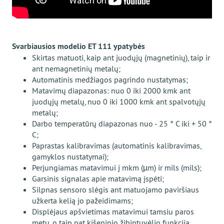
Svarbiausios modelio ET 111 ypatybės
Skirtas matuoti, kaip ant juodųjų (magnetinių), taip ir
ant nemagnetinių metalų;
Automatinis medžiagos pagrindo nustatymas;
Matavimų diapazonas: nuo 0 iki 2000 kmk ant
juodųjų metalų, nuo 0 iki 1000 kmk ant spalvotųjų
metalų;
Darbo temperatūrų diapazonas nuo - 25 ° С iki + 50 °
С;
Paprastas kalibravimas (automatinis kalibravimas,
gamyklos nustatymai);
Perjungiamas matavimui į mkm (µm) ir mils (mils);
Garsinis signalas apie matavimą įspėti;
Silpnas sensoro slėgis ant matuojamo paviršiaus
užkerta kelią jo pažeidimams;
Displėjaus apšvietimas matavimui tamsiu paros
metu, o taip pat kišeninio žibintuvėlio funkcija.