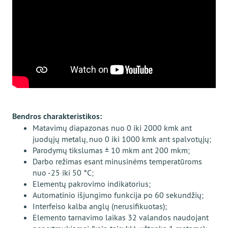
Bendros charakteristikos:
Matavimų diapazonas nuo 0 iki 2000 kmk ant
juodųjų metalų, nuo 0 iki 1000 kmk ant spalvotųjų;
Parodymų tikslumas ± 10 mkm ant 200 mkm;
Darbo režimas esant minusinėms temperatūroms
nuo -25 iki 50 °C;
Elementų pakrovimo indikatorius;
Automatinio išjungimo funkcija po 60 sekundžių;
Interfeiso kalba anglų (nerusifikuotas);
Elemento tarnavimo laikas 32 valandos naudojant