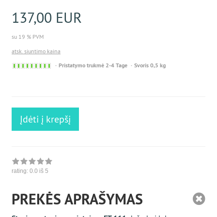
137,00 EUR
su 19 % PVM
atsk. siuntimo kaina
Sofort
Pristatymo trukmė 2-4 Tage
Svoris 0,5 kg
versandfähig,
ausreichende
Stückzahl
Įdėti į krepšį
rating:
0.0
iš 5
PREKĖS APRAŠYMAS