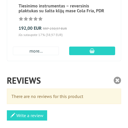
Tiesinimo instrumentas – reversinis
plaktukas su šalta klijų mase Cola Fria, PDR
192,00 EUR
RRP 230,97 EUR
Jūs sutaupote 17% (38,97 EUR)
Įdėti į krepšį
more...
REVIEWS
There are no reviews for this product
Write a review