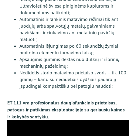
Ultravioletinė šviesa piniginėms kupiuroms ir
dokumentams patikrinti;
Automatinis ir rankinis matavimo režimai tik ant
juodųjų arba spalvotųjų metalų, galvaniniams
paviršiams ir cinkavimo ant metalinių paviršių
matuoti;
Automatinis išjungimas po 60 sekundžių žymiai
prailgina elementų tarnavimo laiką;
Apsauginis guminis dėklas nuo dulkių ir išorinių
mechaninių pažeidimų;
Nedidelis storio matavimo prietaiso svoris – tik 100
gramų – kartu su nedideliais dydžiais padaro jį
įspūdingai kompaktišku bei patogiu naudoti;
ЕТ 111 yra profesionalus daugiafunkcinis prietaisas,
patogus ir patikimas eksploatacijoje su geriausiu kainos
ir kokybės santykiu.