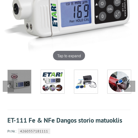
Tap to expand
ET-111 Fe & NFe Dangos storio matuoklis
Pr.Nr.:
4260357181111