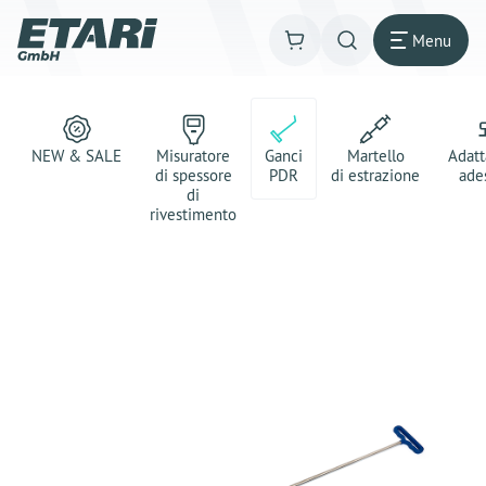
Menu
NEW & SALE
Misuratore
Ganci
Martello
Adatt
di spessore
PDR
di estrazione
ade
di
rivestimento