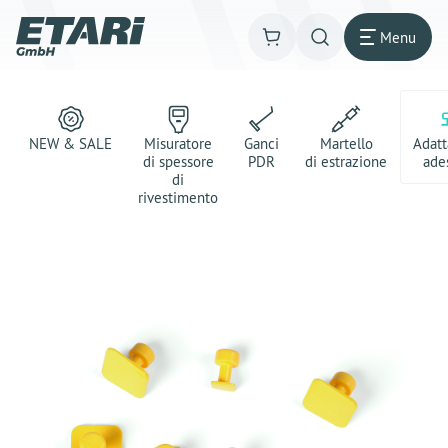
Menu
NEW & SALE
Misuratore
Ganci
Martello
Adatt
di spessore
PDR
di estrazione
ade
di
rivestimento