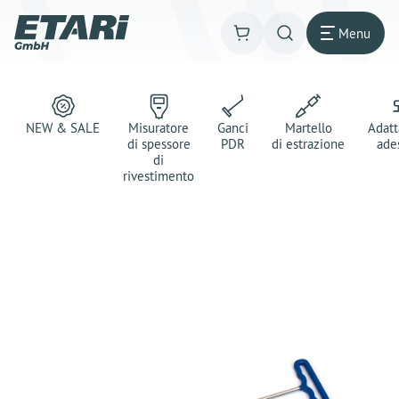
Menu
NEW & SALE
Misuratore
Ganci
Martello
Adatt
di spessore
PDR
di estrazione
ade
di
rivestimento