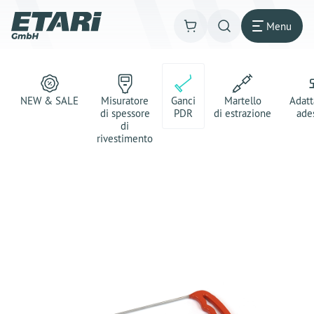
Menu
NEW & SALE
Misuratore
Ganci
Martello
Adatt
di spessore
PDR
di estrazione
ade
di
rivestimento