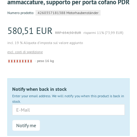
ammaccature, supporto per porta cofano PDR
Numero prodotto:
4260357181388 Motorhaubenständer
580,51 EUR
RRP 654,50 EUR
risparmi 11% (73,99 EUR)
incl. 19 % Aliquota d'imposta sul valore aggiunto
escl. costi di spedizione
Derzeit
peso 16 kg
nicht
lieferbar
Notify when back in stock
Enter your email address. We will notify you when this product is back in
stock.
E-
Mail
Notify me