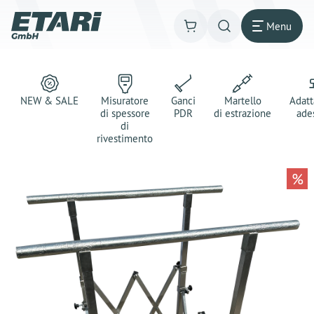
Menu
NEW & SALE
Misuratore
Ganci
Martello
Adatt
di spessore
PDR
di estrazione
ade
di
rivestimento
%