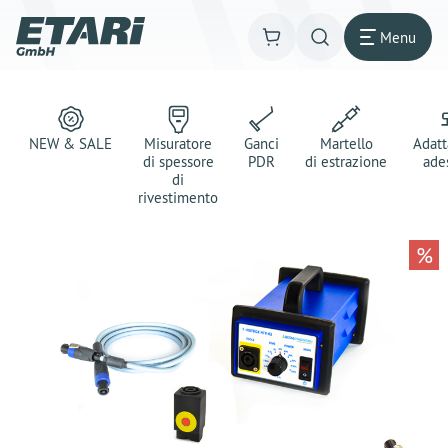
Menu
NEW & SALE
Misuratore
Ganci
Martello
Adatt
di spessore
PDR
di estrazione
ade
di
rivestimento
%