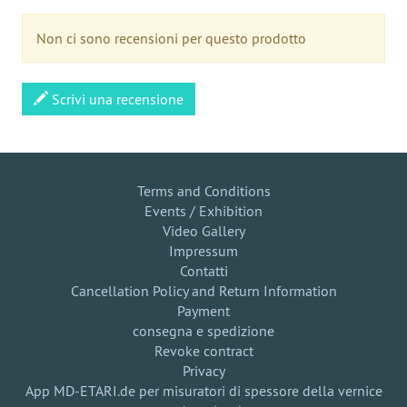
Non ci sono recensioni per questo prodotto
Scrivi una recensione
Terms and Conditions
Events / Exhibition
Video Gallery
Impressum
Contatti
Cancellation Policy and Return Information
Payment
consegna e spedizione
Revoke contract
Privacy
App MD-ETARI.de per misuratori di spessore della vernice