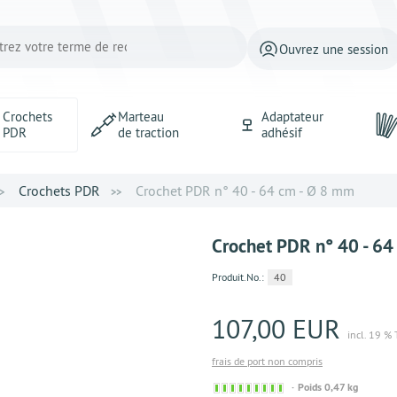
Ouvrez une session
Crochets
Marteau
Adaptateur
PDR
de traction
adhésif
Crochets PDR
Crochet PDR n° 40 - 64 cm - Ø 8 mm
Crochet PDR n° 40 - 64
Produit.No.:
40
107,00 EUR
incl. 19 %
frais de port non compris
Sofort
Poids 0,47 kg