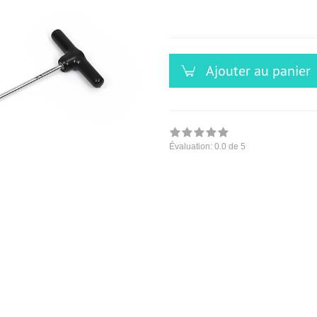
versandfähig,
ausreichende
Stückzahl
Ajouter au panier
Évaluation:
0.0
de 5