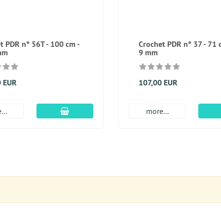
t PDR n° 56T - 100 cm -
Crochet PDR n° 37 - 71 
mm
9 mm
0 EUR
107,00 EUR
Ajouter au panier
...
more...