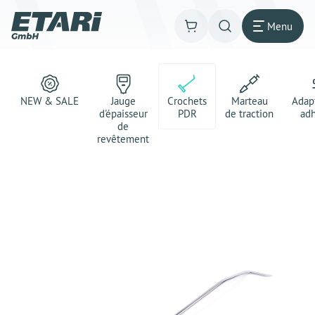
Menu
NEW & SALE
Jauge
Crochets
Marteau
Adap
d'épaisseur
PDR
de traction
adh
de
revêtement