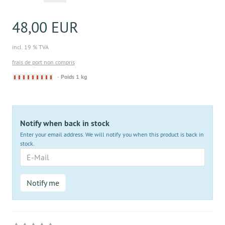
48,00 EUR
incl. 19 % TVA
frais de port non compris
Derzeit
Poids 1 kg
nicht
lieferbar
Notify when back in stock
Enter your email address. We will notify you when this product is back in
stock.
E-
Mail
Notify me