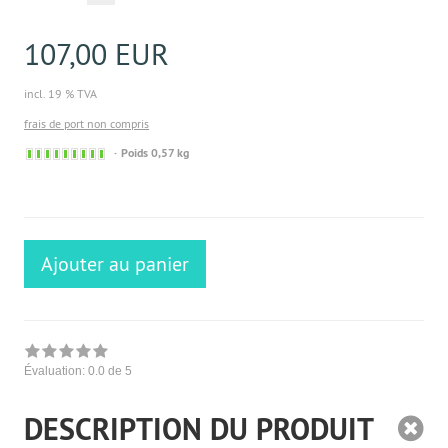
107,00 EUR
incl. 19 % TVA
frais de port non compris
Sofort
Poids 0,57 kg
versandfähig,
ausreichende
Stückzahl
Ajouter au panier
Évaluation:
0.0
de 5
DESCRIPTION DU PRODUIT