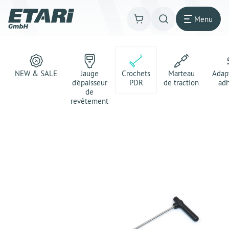
Menu
NEW & SALE
Jauge
Crochets
Marteau
Adap
d'épaisseur
PDR
de traction
adh
de
revêtement