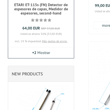
ETARI ET-115s (FN) Detector de
99,00 E
espesores de capas, Medidor de
Usted se ah
espesores, second-hand
more.
64,00 EUR
RRP 97,00 EUR
Usted se ahorra 34% (33,00 EUR)
incl. 19 % impuestost
Más gastos de envío.
+2
Mostrar
NEW PRODUCTS