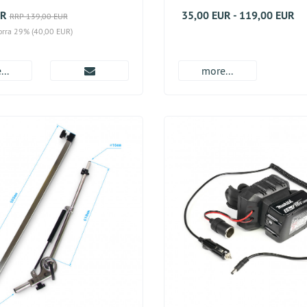
UR
35,00 EUR - 119,00 EUR
RRP 139,00 EUR
orra 29% (40,00 EUR)
..
more...