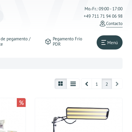
Mo.-Fr.: 09:00 - 17:00
+49 711 71 94 06 98
Contacto
s de pegamento /
Pegamento Frio
Menú
te
PDR
Prev
Next
1
2
%