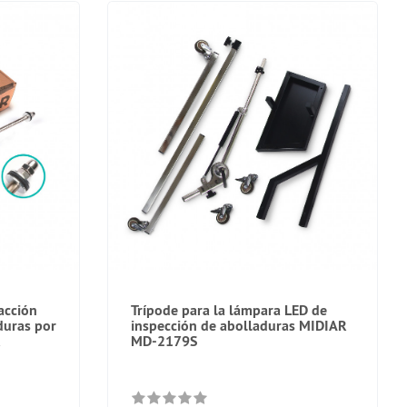
racción
Trípode para la lámpara LED de
duras por
inspección de abolladuras MIDIAR
R
MD-2179S