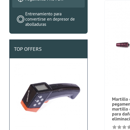
Entrenamiento para
convertirse en depresor de
abolladuras
TOP OFFERS
Martillo
pegament
martillo
para dañ
eliminac