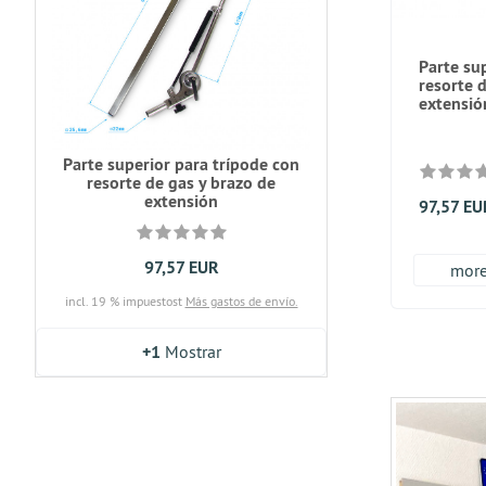
Parte su
resorte 
extensió
Parte superior para trípode con
resorte de gas y brazo de
extensión
97,57 EU
97,57 EUR
more.
incl. 19 % impuestost
Más gastos de envío.
+1
Mostrar