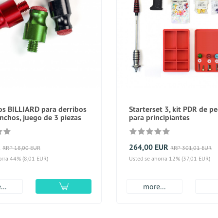
os BILLIARD para derribos
Starterset 3, kit PDR de 
nchos, juego de 3 piezas
para principiantes
R
264,00 EUR
RRP 18,00 EUR
RRP 301,01 EUR
orra 44% (8,01 EUR)
Usted se ahorra 12% (37,01 EUR)
..
more...