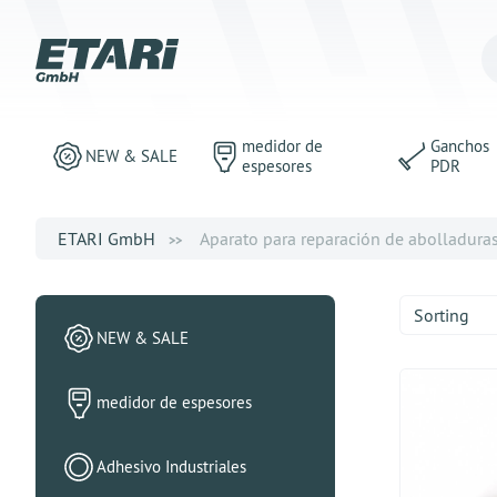
medidor de
Ganchos
NEW & SALE
espesores
PDR
ETARI GmbH
Aparato para reparación de abolladura
Sorting
NEW & SALE
medidor de espesores
Adhesivo Industriales