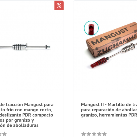
%
 de tracción Mangust para
Mangust II - Martillo de t
o frío con mango corto,
para reparación de abolla
 deslizante PDR compacto
granizo, herramientas PD
os por granizo y
ión de abolladuras