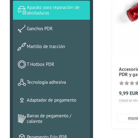
Aparato para reparación de
abolladuras
Ganchos PDR
Martillo de tracción
T Hotbox PDR
Accesori
PDR y ga
Tecnología adhesiva
9,99 EU
Adaptador de pegamento
Usted se ah
Barras de pegamento /
more.
caliente
Pegamento Frio PDR