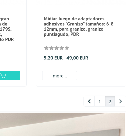
 gran
Midiar Juego de adaptadores
n de
adhesivos "Granizo" tamaños: 6-8-
179S,
12mm, para granizo, granizo
,
puntiagudo, PDR
ado PDR
5,20 EUR - 49,00 EUR
more...
Prev
Next
1
2