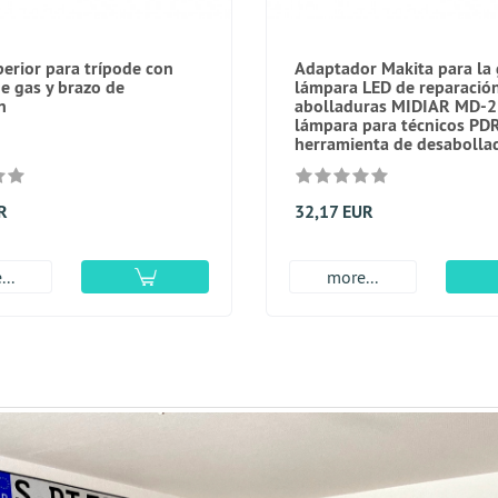
perior para trípode con
Adaptador Makita para la
de gas y brazo de
lámpara LED de reparació
n
abolladuras MIDIAR MD-2
lámpara para técnicos PDR
herramienta de desaboll
R
32,17 EUR
..
more...