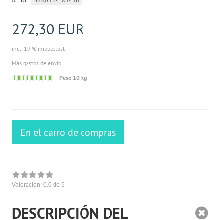
Art.Nr.:
4260357183436
272,30 EUR
incl. 19 % impuestost
Más gastos de envío.
Sofort
Peso 10 kg
versandfähig,
ausreichende
Stückzahl
En el carro de compras
Valoración:
0.0
de 5
DESCRIPCIÓN DEL