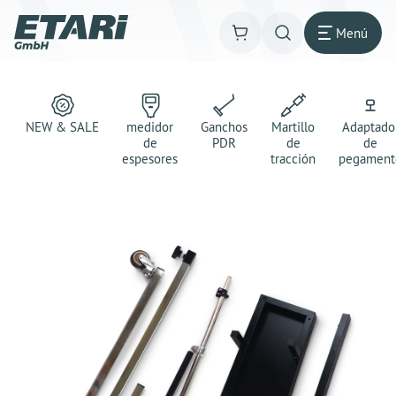
Menú
NEW & SALE
medidor
Ganchos
Martillo
Adaptado
de
PDR
de
de
espesores
tracción
pegament