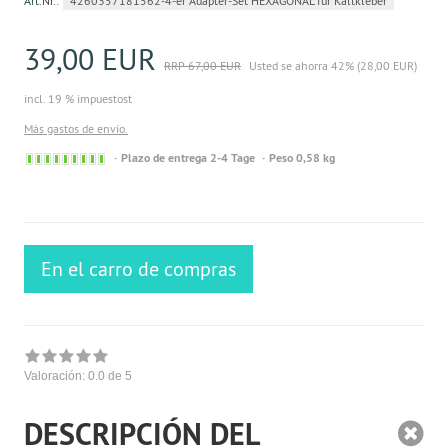
Art.Nr.:
4260357181562-4-er Adapter-Set HEXAGONAL für Kaltkleber
39,00 EUR
RRP 67,00 EUR
Usted se ahorra 42% (28,00 EUR)
incl. 19 % impuestost
Más gastos de envío.
Sofort
Plazo de entrega 2-4 Tage
Peso 0,58 kg
versandfähig,
ausreichende
Stückzahl
En el carro de compras
Valoración:
0.0
de 5
DESCRIPCIÓN DEL