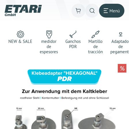
Menú
NEW & SALE
medidor
Ganchos
Martillo
Adaptado
de
PDR
de
de
espesores
tracción
pegament
%