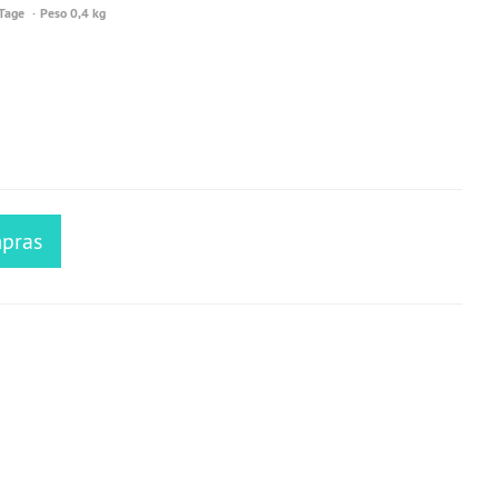
 Tage
Peso 0,4 kg
mpras