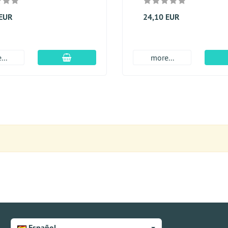
 EUR
24,10 EUR
En el carro de compras
...
more...
Español