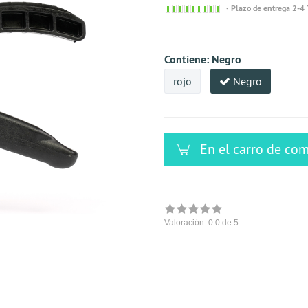
Sofort
Plazo de entrega 2-4
versandfähig,
ausreichende
Stückzahl
Contiene:
Negro
rojo
Negro
En el carro de co
Valoración:
0.0
de 5