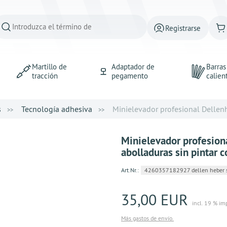
Registrarse
Martillo de
Adaptador de
Barra
tracción
pegamento
calien
s
Tecnología adhesiva
Minielevador profesional Dellenh
Minielevador profesion
abolladuras sin pintar
Art.Nr.:
4260357182927 dellen heber 
35,00 EUR
incl. 19 % im
Más gastos de envío.