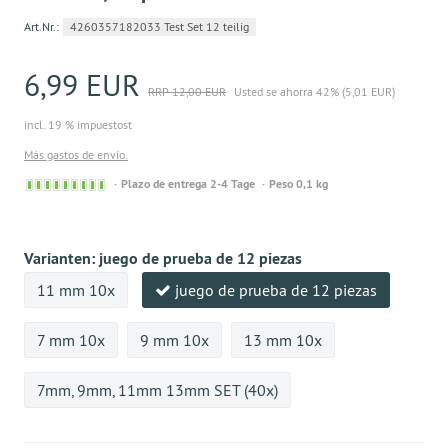
Art.Nr.:
4260357182033 Test Set 12 teilig
6,99 EUR
RRP 12,00 EUR
Usted se ahorra 42% (5,01 EUR)
incl. 19 % impuestost
Más gastos de envío.
Sofort
Plazo de entrega 2-4 Tage
Peso 0,1 kg
versandfähig,
ausreichende
Stückzahl
Varianten:
juego de prueba de 12 piezas
11 mm 10x
juego de prueba de 12 piezas
7 mm 10x
9 mm 10x
13 mm 10x
7mm, 9mm, 11mm 13mm SET (40x)