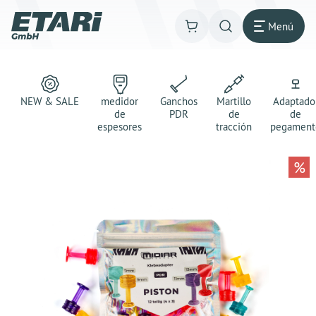
Menú
NEW & SALE
medidor
Ganchos
Martillo
Adaptado
de
PDR
de
de
espesores
tracción
pegament
%