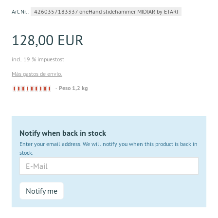
Art.Nr.:
4260357183337 oneHand slidehammer MIDIAR by ETARI
128,00 EUR
incl. 19 % impuestost
Más gastos de envío.
Derzeit
Peso 1,2 kg
nicht
lieferbar
Notify when back in stock
Enter your email address. We will notify you when this product is back in
stock.
E-
Mail
Notify me