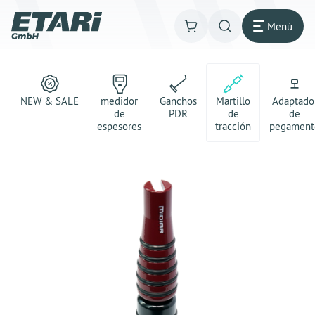
Menú
NEW & SALE
medidor
Ganchos
Martillo
Adaptado
de
PDR
de
de
espesores
tracción
pegament