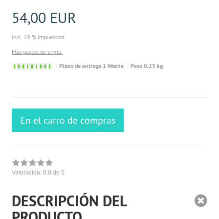
54,00 EUR
incl. 19 % impuestost
Más gastos de envío.
Sofort
Plazo de entrega 1 Woche
Peso 0,23 kg
versandfähig,
ausreichende
Stückzahl
En el carro de compras
Valoración:
0.0
de 5
DESCRIPCIÓN DEL
PRODUCTO