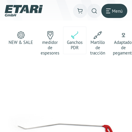
Menú
NEW & SALE
medidor
Ganchos
Martillo
Adaptado
de
PDR
de
de
espesores
tracción
pegament