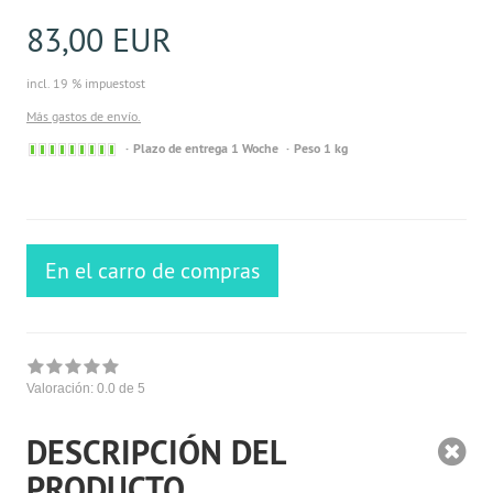
83,00 EUR
incl. 19 % impuestost
Más gastos de envío.
Sofort
Plazo de entrega 1 Woche
Peso 1 kg
versandfähig,
ausreichende
Stückzahl
En el carro de compras
Valoración:
0.0
de 5
DESCRIPCIÓN DEL
PRODUCTO