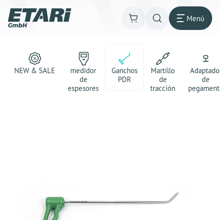
Menú
NEW & SALE
medidor
Ganchos
Martillo
Adaptado
de
PDR
de
de
espesores
tracción
pegament