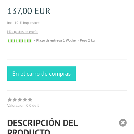
137,00 EUR
incl. 19 % impuestost
Más gastos de envío.
Sofort
Plazo de entrega 1 Woche
Peso 2 kg
versandfähig,
ausreichende
Stückzahl
En el carro de compras
Valoración:
0.0
de 5
DESCRIPCIÓN DEL
PRODUCTO