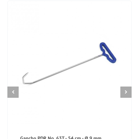
Gancho PDR No. 63T - 54 cm - Ø 9 mm