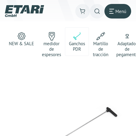
Menú
NEW & SALE
medidor
Ganchos
Martillo
Adaptado
de
PDR
de
de
espesores
tracción
pegament