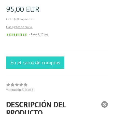
95,00 EUR
incl. 19 % impuestost
Más gastos de envío.
Sofort
Peso 1,12 kg
versandfähig,
ausreichende
Stückzahl
En el carro de compras
Valoración:
0.0
de 5
DESCRIPCIÓN DEL
PRODUCTO