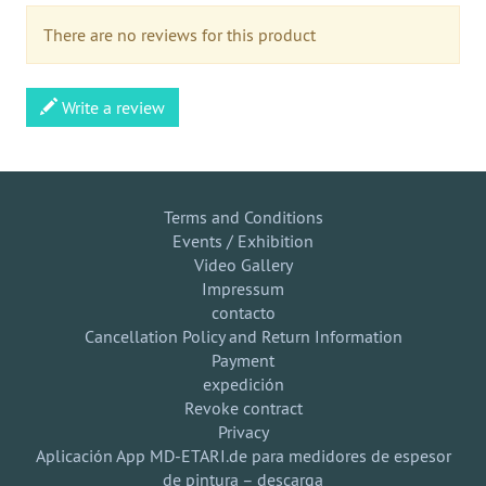
There are no reviews for this product
Write a review
Terms and Conditions
Events / Exhibition
Video Gallery
Impressum
contacto
Cancellation Policy and Return Information
Payment
expedición
Revoke contract
Privacy
Aplicación App MD-ETARI.de para medidores de espesor
de pintura – descarga