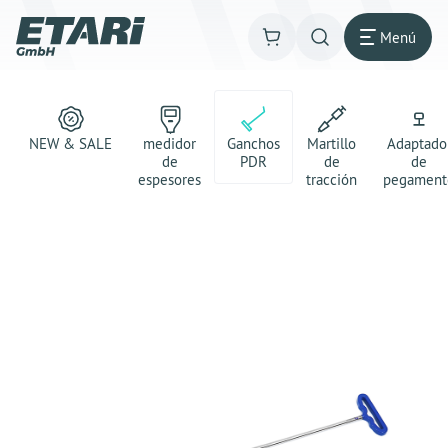
Menú
NEW & SALE
medidor
Ganchos
Martillo
Adaptado
de
PDR
de
de
espesores
tracción
pegament