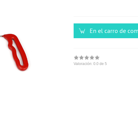
versandfähig,
ausreichende
Stückzahl
En el carro de co
Valoración:
0.0
de 5