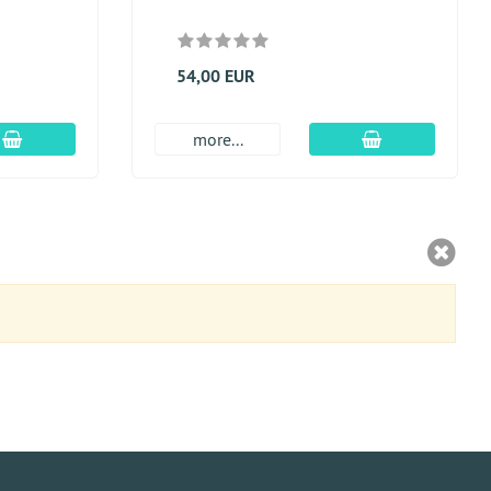
54,00 EUR
En el carro de compras
En el carro de
more...