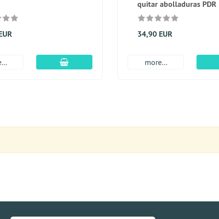
quitar abolladuras PDR
 EUR
34,90 EUR
En el carro de compras
...
more...