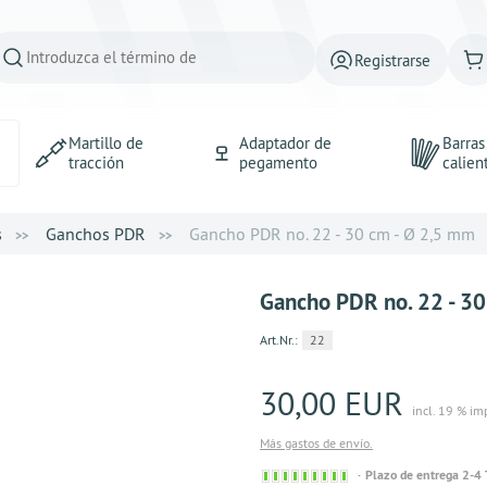
Registrarse
Martillo de
Adaptador de
Barra
tracción
pegamento
calien
s
Ganchos PDR
Gancho PDR no. 22 - 30 cm - Ø 2,5 mm
Gancho PDR no. 22 - 30
Art.Nr.:
22
30,00 EUR
incl. 19 % im
Más gastos de envío.
Sofort
Plazo de entrega 2-4