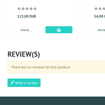
113,00 EUR
54,00
En el carro de compras
more...
more
REVIEW(S)
There are no reviews for this product
Write a review