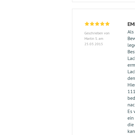
EM
Als
Geschrieben von
Bew
Martin S. am
25.03.2015
leg
Bes
Lac
erm
Lac
den
Hie
111
bed
nac
Es 
ein
die
kan