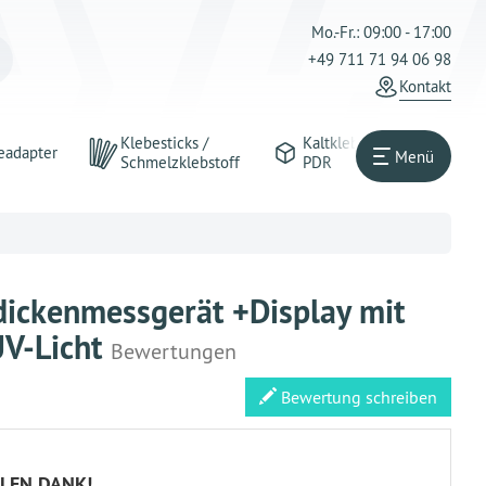
Mo.-Fr.: 09:00 - 17:00
+49 711 71 94 06 98
Kontakt
Klebesticks /
Kaltkleber
eadapter
Menü
Schmelzklebstoff
PDR
dickenmessgerät +Display mit
UV-Licht
Bewertungen
Bewertung schreiben
ELEN DANK!