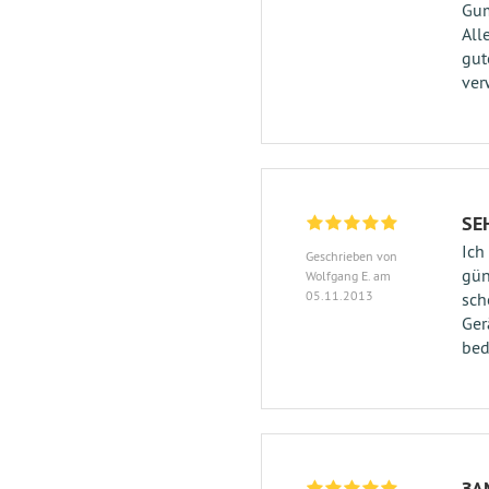
Gum
All
gut
ver
SE
Ich
Geschrieben von
gün
Wolfgang E. am
05.11.2013
sch
Ger
bed
ЗА