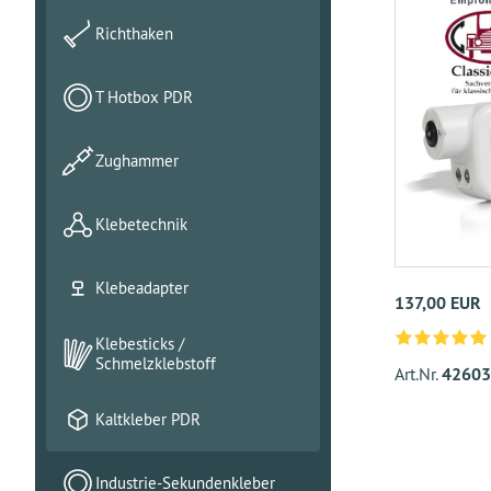
Richthaken
T Hotbox PDR
Zughammer
Klebetechnik
Klebeadapter
137,00 EUR
Klebesticks /
Schmelzklebstoff
Art.Nr.
42603
Kaltkleber PDR
Industrie-Sekundenkleber