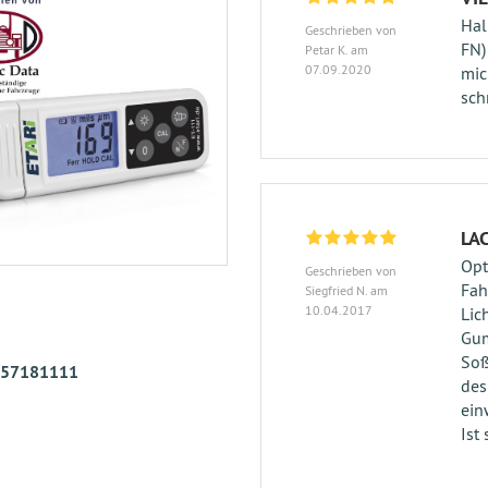
Hal
Geschrieben von
FN)
Petar K. am
07.09.2020
mic
sch
LA
Opt
Geschrieben von
Fah
Siegfried N. am
10.04.2017
Lic
Gum
Soß
57181111
des
ein
Ist