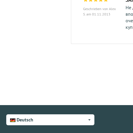
Не 
Geschrieben von Alex
впо
S. am 01.11.2013
оче
куп
Deutsch