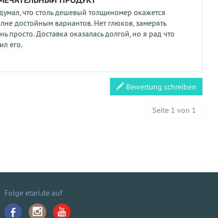
думал, что столь дешевый толщиномер окажется
лне достойным вариантов. Нет глюков, замерять
нь просто. Доставка оказалась долгой, но я рад что
ил его.
Bewertung schreiben
Seite 1 von 1
Folge etari.de auf