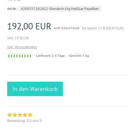
Art.Nr.:
4260357182422-Standard+1kg HotGlue PapaBaer
192,00 EUR
UVP 230,97 EUR
Sie sparen 17% (38,97 EUR)
inkl. 19 % USt
zzgl. Versandkosten
Sofort
Lieferzeit 2-4 Tage
Gewicht 5 kg
versandfähig,
ausreichende
Stückzahl
In den Warenkorb
Bewertung:
5.0
von 5