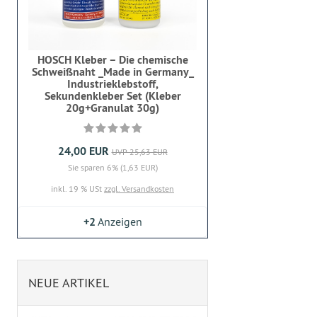
HOSCH Kleber – Die chemische
Schweißnaht _Made in Germany_
Industrieklebstoff,
Sekundenkleber Set (Kleber
20g+Granulat 30g)
24,00 EUR
UVP 25,63 EUR
Sie sparen 6% (1,63 EUR)
inkl. 19 % USt
zzgl. Versandkosten
+2
Anzeigen
NEUE ARTIKEL