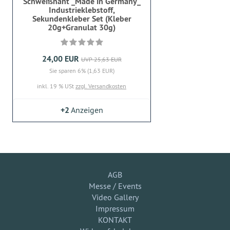
Schweißnaht _Made in Germany_
Industrieklebstoff,
Sekundenkleber Set (Kleber
20g+Granulat 30g)
24,00 EUR
UVP 25,63 EUR
Sie sparen 6% (1,63 EUR)
inkl. 19 % USt
zzgl. Versandkosten
+2
Anzeigen
AGB
Messe / Events
Video Gallery
Impressum
KONTAKT