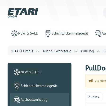
NEW & SALE
Schichtdickenmessgerät
Au
ETARI GmbH
Ausbeulwerkzeug
PullDog
B
PullD
NEW & SALE
Zu dies
Schichtdickenmessgerät
Zurück
Ausbeulwerkzeug