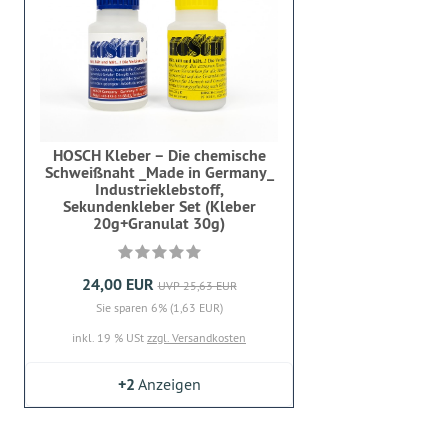
HOSCH Kleber – Die chemische
Schweißnaht _Made in Germany_
Industrieklebstoff,
Sekundenkleber Set (Kleber
20g+Granulat 30g)
24,00 EUR
UVP 25,63 EUR
Sie sparen 6% (1,63 EUR)
inkl. 19 % USt
zzgl. Versandkosten
+2
Anzeigen