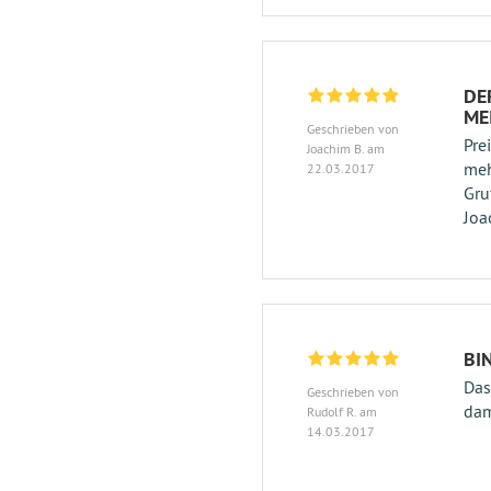
DE
ME
Geschrieben von
Pre
Joachim B. am
meh
22.03.2017
Gru
Joa
BI
Das
Geschrieben von
dam
Rudolf R. am
14.03.2017