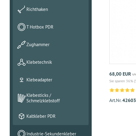
Richthaken
T Hotbox PDR
Zughammer
Klebetechnik
68,00 EUR
UV
Klebeadapter
Sie sparen 36% (
Klebesticks /
Art.Nr.
42603
Schmelzklebstoff
Kaltkleber PDR
Industrie-Sekundenkleber