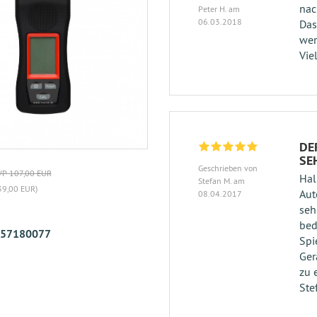
nac
Peter H. am
06.03.2018
Das
wer
Vie
DE
SE
Geschrieben von
P 107,00 EUR
Hal
Stefan M. am
39,00 EUR)
Aut
08.04.2017
seh
bed
57180077
Spi
Ger
zu 
Ste