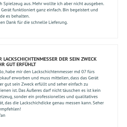
h Spielzeug aus. Mehr wollte ich aber nicht ausgeben.
 Gerät funktioniert ganz einfach. Bin begeistert und
de es behalten.
len Dank für die schnelle Lieferung.
R LACKSCHICHTENMESSER DER SEIN ZWECK
HR GUT ERFÜHLT
lo, habe mir den Lackschichtenmesser md 07 fürs
okauf erworben und muss mitteilen, dass das Gerät
er gut sein Zweck erfüllt und seher einfach zu
ienen ist. Das Äußeres darf nicht täuschen es ist kein
elzeug, sonder ein professionelles und qualitatives
ät, das die Lackschichdicke genau messen kann. Seher
empfehlen!
fan