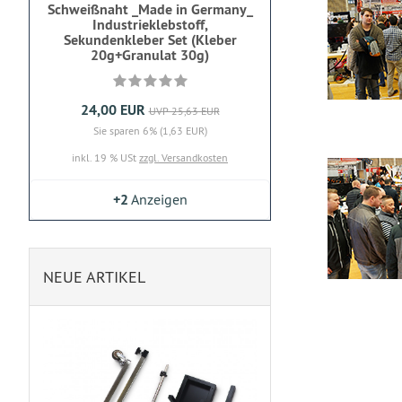
Schweißnaht _Made in Germany_
Industrieklebstoff,
Sekundenkleber Set (Kleber
20g+Granulat 30g)
24,00 EUR
UVP 25,63 EUR
Sie sparen 6% (1,63 EUR)
inkl. 19 % USt
zzgl. Versandkosten
+2
Anzeigen
NEUE ARTIKEL