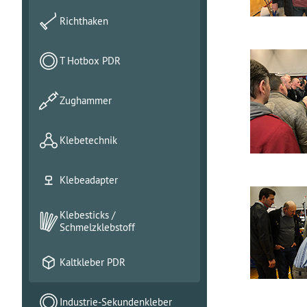
Richthaken
T Hotbox PDR
Zughammer
Klebetechnik
Klebeadapter
Klebesticks /
Schmelzklebstoff
Kaltkleber PDR
Industrie-Sekundenkleber