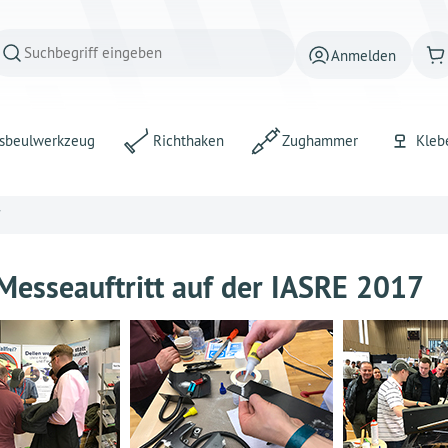
Anmelden
sbeulwerkzeug
Richthaken
Zughammer
Kleb
7
Messeauftritt auf der IASRE 2017