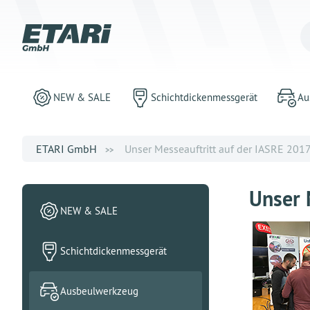
NEW & SALE
Schichtdickenmessgerät
Au
ETARI GmbH
Unser Messeauftritt auf der IASRE 201
Unser 
NEW & SALE
Schichtdickenmessgerät
Ausbeulwerkzeug