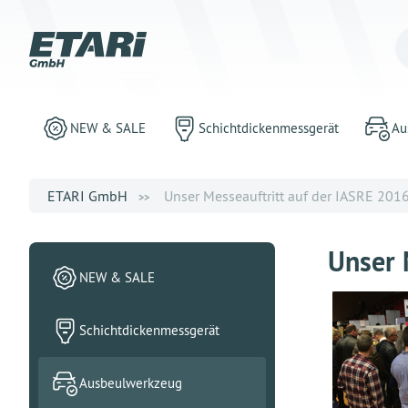
NEW & SALE
Schichtdickenmessgerät
Au
ETARI GmbH
Unser Messeauftritt auf der IASRE 201
Unser 
NEW & SALE
Schichtdickenmessgerät
Ausbeulwerkzeug