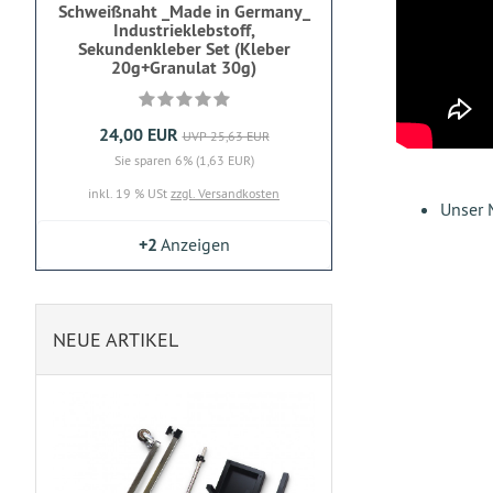
Schweißnaht _Made in Germany_
Industrieklebstoff,
Sekundenkleber Set (Kleber
20g+Granulat 30g)
24,00 EUR
UVP 25,63 EUR
Sie sparen 6% (1,63 EUR)
inkl. 19 % USt
zzgl. Versandkosten
Unser 
+2
Anzeigen
NEUE ARTIKEL