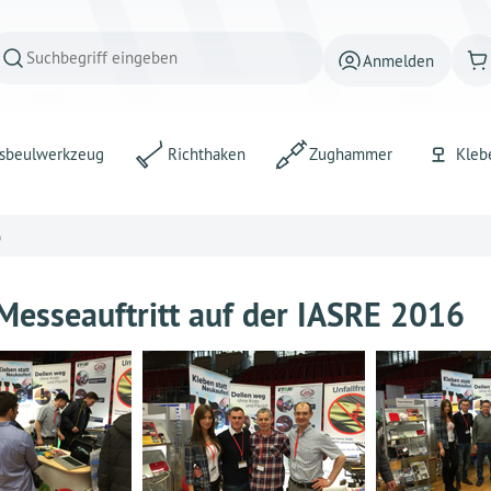
Anmelden
sbeulwerkzeug
Richthaken
Zughammer
Kleb
6
Messeauftritt auf der IASRE 2016