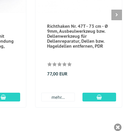
Richthaken Nr. 47Т - 73 cm - Ø
9mm, Ausbeulwerkzeug bzw.
it
Dellenwerkzeug für
wendung
Dellenreparatur, Dellen bzw.
ng,
Hageldellen entfernen, PDR
77,00 EUR
In den Warenkorb
In den Warenk
mehr...