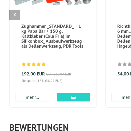
Zughammer _STANDARD_ + 1
Richth
kg Papa Bär + 150 g.
6 mm, 
Kaltkleber (Cola Fria) im
Dellen
Silikonbox_ Ausbeulwerkzeug
Dellen
als Dellenwerkzeug, PDR Tools
Hageld
192,00 EUR
54,00
UVP 230,97 EUR
Sie sparen 17% (38,97 EUR)
In den Warenkorb
mehr...
mehr
BEWERTUNGEN