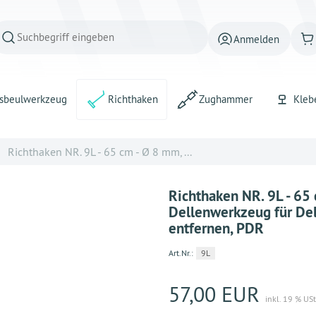
Anmelden
sbeulwerkzeug
Richthaken
Zughammer
Kleb
Richthaken NR. 9L - 65 cm - Ø 8 mm, ...
Richthaken NR. 9L - 65
Dellenwerkzeug für Del
entfernen, PDR
Art.Nr.:
9L
57,00 EUR
inkl. 19 % USt