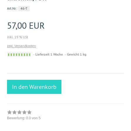
Art.Nr.:
46-T
57,00 EUR
inkl. 19 % USt
zzgl. Versandkosten
Sofort
Lieferzeit 1 Woche
Gewicht 1 kg
versandfähig,
ausreichende
Stückzahl
In den Warenkorb
Bewertung:
0.0
von 5