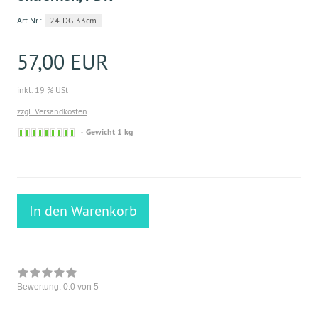
Art.Nr.:
24-DG-33cm
57,00 EUR
inkl. 19 % USt
zzgl. Versandkosten
Sofort
Gewicht 1 kg
versandfähig,
ausreichende
Stückzahl
In den Warenkorb
Bewertung:
0.0
von 5