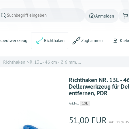
Anmelden
sbeulwerkzeug
Richthaken
Zughammer
Kleb
Richthaken NR. 13L - 46 cm - Ø 6 mm, ...
Richthaken NR. 13L - 4
Dellenwerkzeug für Del
entfernen, PDR
Art.Nr.:
13L
51,00 EUR
inkl. 19 % US