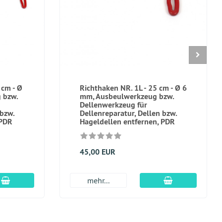
 cm - Ø
Richthaken NR. 1L - 25 cm - Ø 6
 bzw.
mm, Ausbeulwerkzeug bzw.
Dellenwerkzeug für
 bzw.
Dellenreparatur, Dellen bzw.
 PDR
Hageldellen entfernen, PDR
45,00 EUR
In den Warenkorb
In den Warenk
mehr...