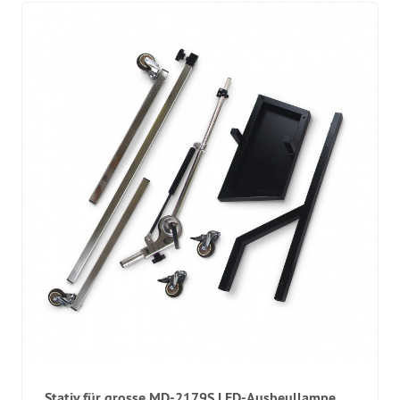
Stativ für grosse MD-2179S LED-Ausbeullampe