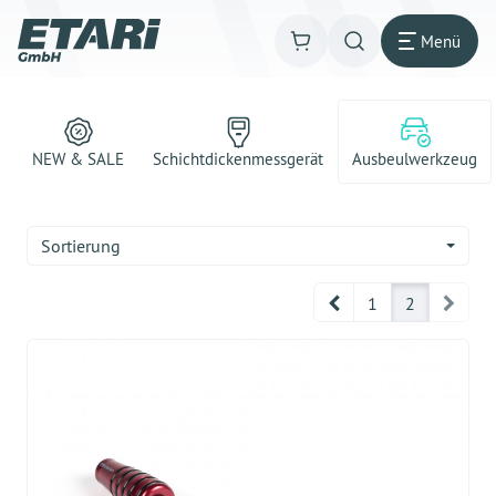
Menü
NEW & SALE
Schichtdickenmessgerät
Ausbeulwerkzeug
Sortierung
Prev
Next
1
2