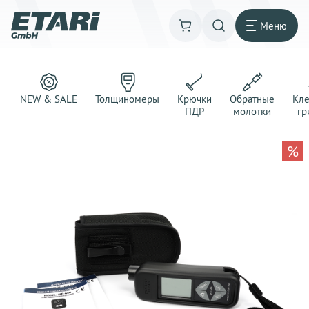
Меню
NEW & SALE
Толщиномеры
Крючки
Обратные
Кл
ПДР
молотки
гр
%