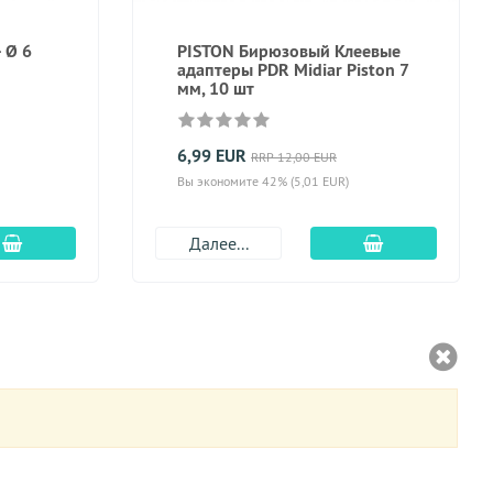
- Ø 6
PISTON Бирюзовый Клеевые
адаптеры PDR Midiar Piston 7
мм, 10 шт
6,99 EUR
RRP 12,00 EUR
Вы экономите 42% (5,01 EUR)
Добавить в корзину
Добавить в к
Далее...