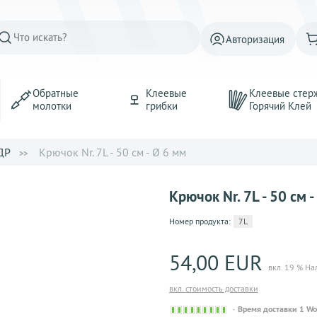
Авторизация
Обратные
Клеевые
Клеевые стер
молотки
грибки
Горячий Kлей
ДР
Крючок Nr. 7L - 50 см - Ø 6 мм
Крючок Nr. 7L - 50 см 
Номер продукта:
7L
54,00 EUR
вкл. 19 % На
вкл. стоимость доставки
Sofort
Время доставки 1 W