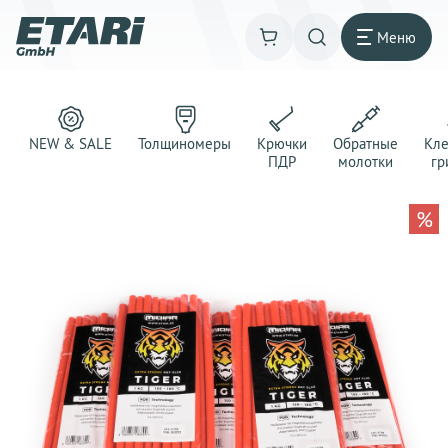
Меню
NEW & SALE
Толщиномеры
Крючки
Обратные
Кл
ПДР
молотки
гр
%