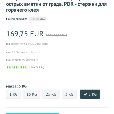
острых вмятин от града, PDR - стержни для
горячего клея
Номер продукта:
TIGER 5KG
169,75 EUR
RRP 199,75 EUR
Вы экономите 15% (30,00 EUR)
вкл. 19 % Налог с оборота
вкл. стоимость доставки
Sofort
Вес 5,2 kg
versandfähig,
ausreichende
Stückzahl
масса:
5 KG
1 KG
15 KG
25 KG
3 KG
5 KG