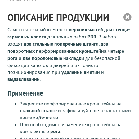
ОПИСАНИЕ ПРОДУКЦИИ
Самостоятельный комплект
верхних частей для стенда-
гармошки капота
для точных работ
PDR
. В набор
входят
две стальные поперечные штанги
,
два
поворотных перфорированных кронштейна
,
четыре
рога
и
две поролоновые накладки
для безопасной
фиксации капотов и дверей и их точного
позиционирования при
удалении вмятин
и
выдавливании
.
Применение
Закрепите перфорированные кронштейны на
стальной штанге
и зафиксируйте деталь штатными
винтами/болтами.
При необходимости замените кронштейны на
комплектные
рога
.
Зазор, создаваемый рогами, позволяет давить