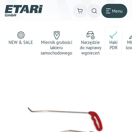
Menu
NEW & SALE
Miernik grubości
Narzędzie
Haki
Mł
lakieru
do naprawy
PDR
los
samochodowego
wgnieceń