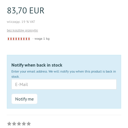
83,70 EUR
wliczając. 19 % VAT
bez kosztów przesyłki
Derzeit
waga 1 kg
nicht
lieferbar
Notify when back in stock
Enter your email address. We will notify you when this product is back in
stock.
E-
Mail
Notify me