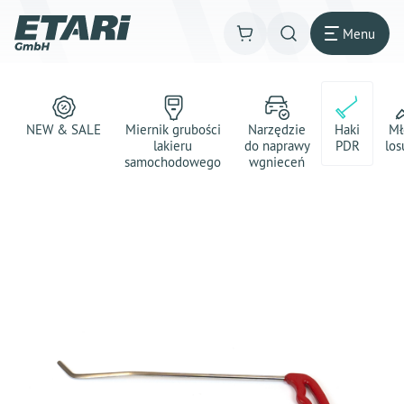
Menu
NEW & SALE
Miernik grubości
Narzędzie
Haki
Mł
lakieru
do naprawy
PDR
los
samochodowego
wgnieceń