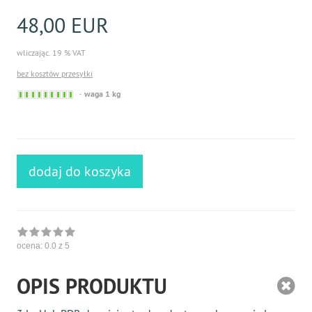
48,00 EUR
wliczając. 19 % VAT
bez kosztów przesyłki
Sofort
waga 1 kg
versandfähig,
ausreichende
Stückzahl
dodaj do koszyka
ocena:
0.0
z 5
OPIS PRODUKTU