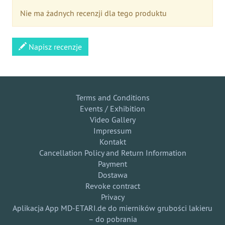
Nie ma żadnych recenzji dla tego produktu
Napisz recenzje
Terms and Conditions
Events / Exhibition
Video Gallery
Impressum
Kontakt
Cancellation Policy and Return Information
Payment
Dostawa
Revoke contract
Privacy
Aplikacja App MD-ETARI.de do mierników grubości lakieru
– do pobrania