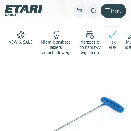
Menu
NEW & SALE
Miernik grubości
Narzędzie
Haki
Mł
lakieru
do naprawy
PDR
los
samochodowego
wgnieceń