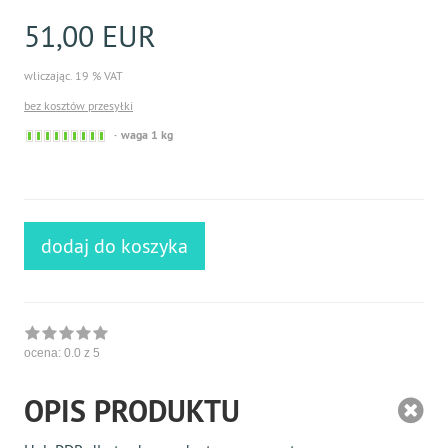
51,00 EUR
wliczając. 19 % VAT
bez kosztów przesyłki
Sofort
waga 1 kg
versandfähig,
ausreichende
Stückzahl
dodaj do koszyka
ocena:
0.0
z 5
OPIS PRODUKTU