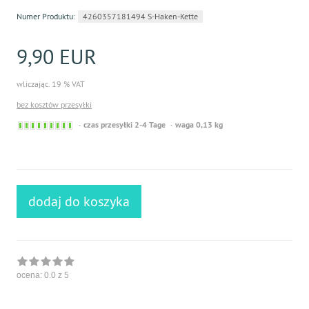
Numer Produktu:
4260357181494 S-Haken-Kette
9,90 EUR
wliczając. 19 % VAT
bez kosztów przesyłki
Sofort
czas przesyłki 2-4 Tage
waga 0,13 kg
versandfähig,
ausreichende
Stückzahl
dodaj do koszyka
ocena:
0.0
z 5