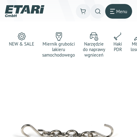
Menu
NEW & SALE
Miernik grubości
Narzędzie
Haki
Mł
lakieru
do naprawy
PDR
los
samochodowego
wgnieceń