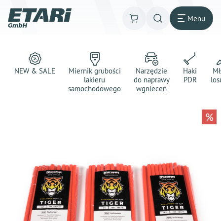
Menu
NEW & SALE
Miernik grubości
Narzędzie
Haki
Mł
lakieru
do naprawy
PDR
los
samochodowego
wgnieceń
%