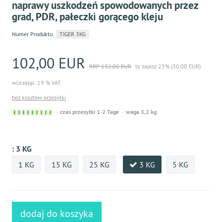
naprawy uszkodzeń spowodowanych przez
grad, PDR, pałeczki gorącego kleju
Numer Produktu:
TIGER 3KG
102,00 EUR
RRP 132,00 EUR
ty zapisz 23% (30,00 EUR)
wliczając. 19 % VAT
bez kosztów przesyłki
Sofort
czas przesyłki 1-2 Tage
waga 3,2 kg
versandfähig,
ausreichende
Stückzahl
:
3 KG
1 KG
15 KG
25 KG
3 KG
5 KG
dodaj do koszyka