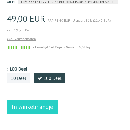
Art.Nr.:
4260357181227, 100 Stueck, Midiar Hagel Klebeadapter Set lila
49,00 EUR
RRP 71,40 EUR
U spaart 31% (22,40 EUR)
incl. 19 % BTW
excl. Verzendkosten
Sofort
Levertijd 2-4 Tage
Gewicht 0,05 kg
versandfähig,
ausreichende
Stückzahl
:
100 Deel
10 Deel
100 Deel
In winkelmandje