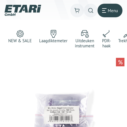
Menu
NEW & SALE
Laagdiktemeter
Uitdeuken
PDR-
Trek
instrument
haak
%