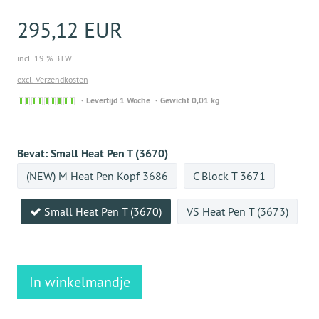
295,12 EUR
incl. 19 % BTW
excl. Verzendkosten
Sofort
Levertijd 1 Woche
Gewicht 0,01 kg
versandfähig,
ausreichende
Stückzahl
Bevat:
Small Heat Pen T (3670)
(NEW) M Heat Pen Kopf 3686
C Block T 3671
Small Heat Pen T (3670)
VS Heat Pen T (3673)
In winkelmandje