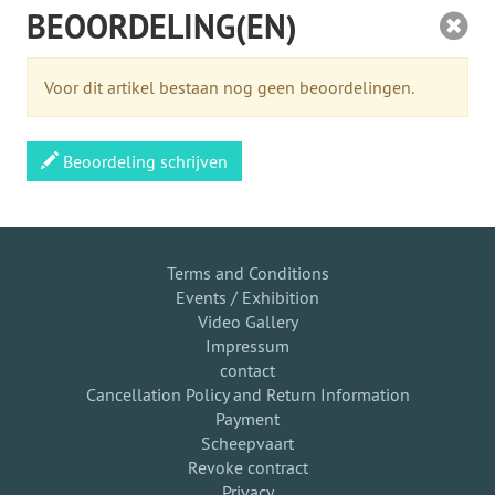
BEOORDELING(EN)
Voor dit artikel bestaan nog geen beoordelingen.
Beoordeling schrijven
Terms and Conditions
Events / Exhibition
Video Gallery
Impressum
contact
Cancellation Policy and Return Information
Payment
Scheepvaart
Revoke contract
Privacy