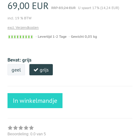
69,00 EUR
RRP 83,24 EUR
U spaart 17% (14,24 EUR)
incl. 19 % BTW
excl. Verzendkosten
Sofort
Levertijd 1-2 Tage
Gewicht 0,05 kg
versandfähig,
ausreichende
Stückzahl
Bevat:
grijs
geel
grijs
In winkelmandje
Beoordeling:
0.0
van 5