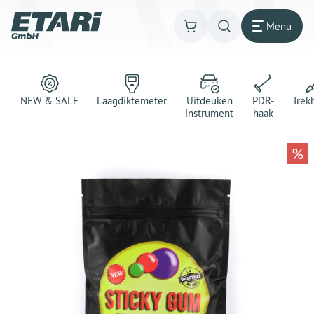
Menu
NEW & SALE
Laagdiktemeter
Uitdeuken
PDR-
Trek
instrument
haak
%