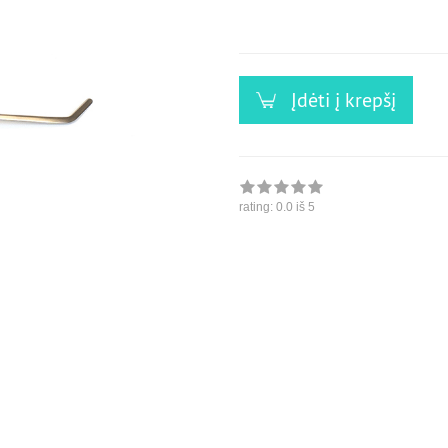
versandfähig,
ausreichende
Stückzahl
Įdėti į krepšį
rating:
0.0
iš 5