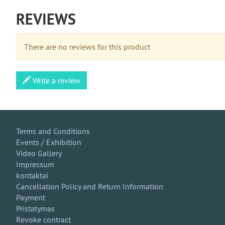
REVIEWS
There are no reviews for this product
Write a review
Terms and Conditions
Events / Exhibition
Video Gallery
Impressum
kontaktai
Cancellation Policy and Return Information
Payment
Pristatymas
Revoke contract