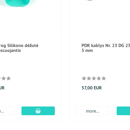
og Silikono dėžutė
PDR kablys Nr. 23 DG 25
escuojantis
5 mm
EUR
57,00 EUR
Įdėti į krepšį
...
more...