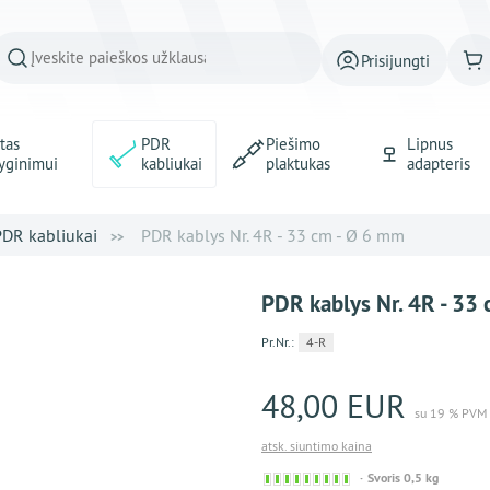
Prisijungti
tas
PDR
Piešimo
Lipnus
yginimui
kabliukai
plaktukas
adapteris
PDR kabliukai
PDR kablys Nr. 4R - 33 cm - Ø 6 mm
PDR kablys Nr. 4R - 33
Pr.Nr.:
4-R
48,00 EUR
su 19 % PVM
atsk. siuntimo kaina
Sofort
Svoris 0,5 kg