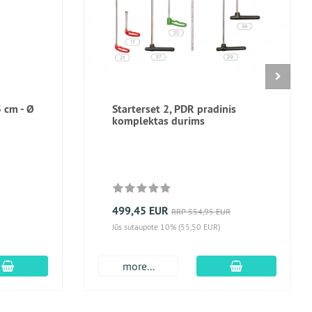
 cm - Ø
Starterset 2, PDR pradinis
komplektas durims
499,45 EUR
RRP 554,95 EUR
Jūs sutaupote 10% (55,50 EUR)
Įdėti į krepšį
Įdėti į krepšį
more...