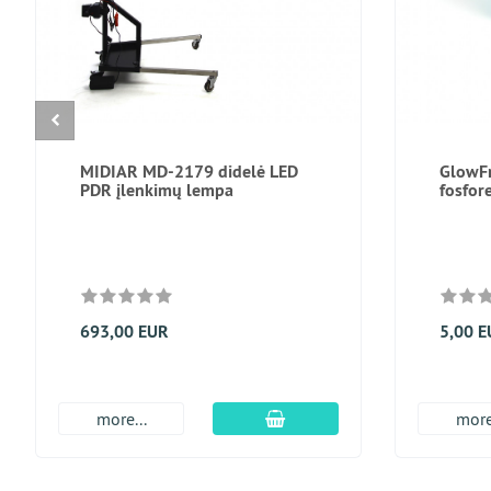
MIDIAR MD-2179 didelė LED
GlowFr
PDR įlenkimų lempa
fosfor
693,00 EUR
5,00 
Įdėti į krepšį
more...
more