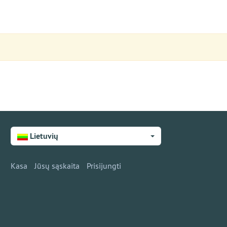
Lietuvių
Kasa
Jūsų sąskaita
Prisijungti