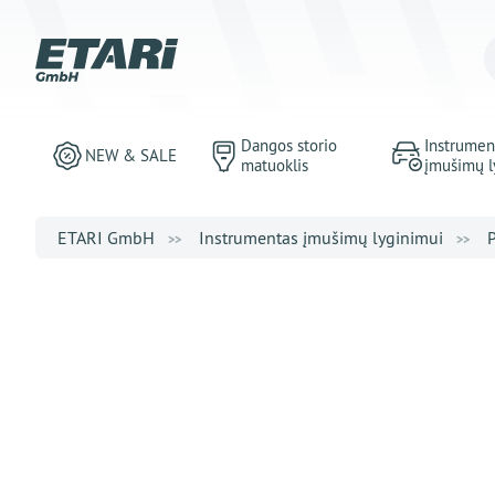
Dangos storio
Instrumen
NEW & SALE
matuoklis
įmušimų l
ETARI GmbH
Instrumentas įmušimų lyginimui