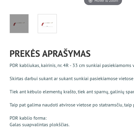
Hover to zoom
PREKĖS APRAŠYMAS
PDR kabliukas, kairinis, nr. 4R - 33 cm sunkiai pasiekiamoms v
Skirtas darbui sukant ar sukant sunkiai pasiekiamose vietos
Tiek ant kėbulo elementų krašto, tiek ant sparnų, galinių sparn
Taip pat galima naudoti atvirose vietose po statramsčiu, taip 
PDR kablio forma:
Galas suapvalintas plokščias.