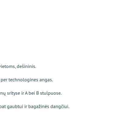
ietoms, dešininis.
e per technologines angas.
ų srityse ir A bei B stulpuose.
pat gaubtui ir bagažinės dangčiui.