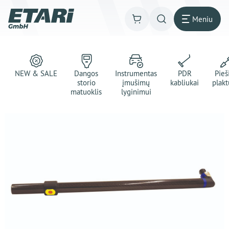
Meniu
NEW & SALE
Dangos
Instrumentas
PDR
Pie
storio
įmušimų
kabliukai
plakt
matuoklis
lyginimui