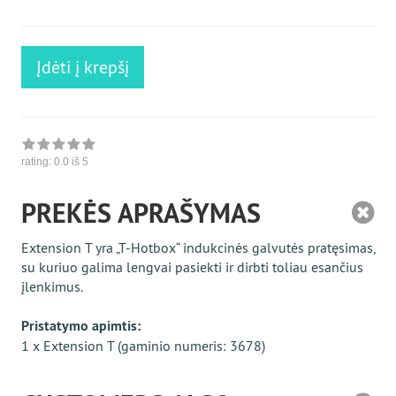
Stückzahl
Įdėti į krepšį
rating:
0.0
iš 5
PREKĖS APRAŠYMAS
Extension T yra „T-Hotbox“ indukcinės galvutės pratęsimas,
su kuriuo galima lengvai pasiekti ir dirbti toliau esančius
įlenkimus.
Pristatymo apimtis:
1 x Extension T (gaminio numeris: 3678)