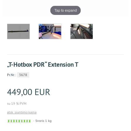
Tap to expand
„T-Hotbox PDR“ Extension T
Pr.Nr.:
3678
449,00 EUR
su 19 % PVM
atsk. siuntimo kaina
Sofort
Svoris 1 kg
versandfähig,
ausreichende