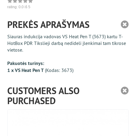
rating:
0.0
iš 5
PREKĖS APRAŠYMAS
Siauras indukcija vadovas VS Heat Pen T (3673) kartu Т-
HotBox PDR Tikslieji darbą nedideli įlenkimai tam tikrose
vietose.
Pakuotės turinys:
1 x VS Heat Pen T
(Kodas: 3673)
CUSTOMERS ALSO
PURCHASED