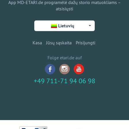
App MD-ETARI.de programėlė dažų storio matuokliams –
atsisiųsti
Lietuvių
Kasa
Jūsų sąskaita
Prisijungti
Folge etari.de auf
+49 711-71 94 06 98