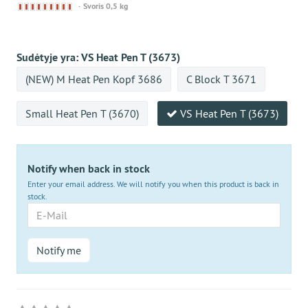
Derzeit
Svoris 0,5 kg
nicht
lieferbar
Sudėtyje yra:
VS Heat Pen T (3673)
(NEW) M Heat Pen Kopf 3686
C Block T 3671
Small Heat Pen T (3670)
VS Heat Pen T (3673)
Notify when back in stock
Enter your email address. We will notify you when this product is back in
stock.
E-
Mail
Notify me