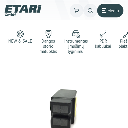
Meniu
NEW & SALE
Dangos
Instrumentas
PDR
Pie
storio
įmušimų
kabliukai
plakt
matuoklis
lyginimui