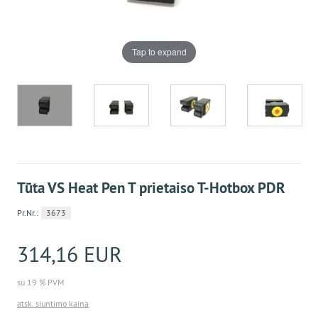
Tap to expand
Tūta VS Heat Pen T prietaiso T-Hotbox PDR
Pr.Nr.:
3673
314,16 EUR
su 19 % PVM
atsk. siuntimo kaina